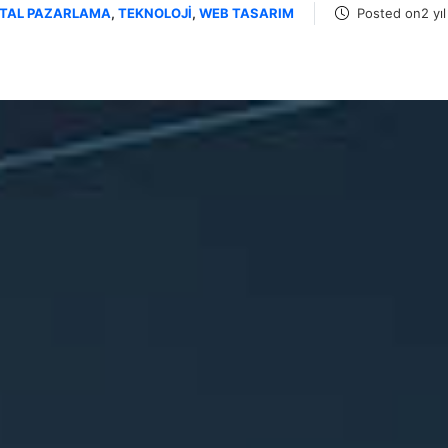
ITAL PAZARLAMA
,
TEKNOLOJI
,
WEB TASARIM
Posted on2 yıl