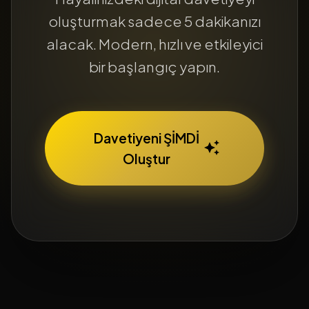
oluşturmak sadece 5 dakikanızı
alacak. Modern, hızlı ve etkileyici
bir başlangıç yapın.
Davetiyeni ŞİMDİ
auto_awesome
Oluştur