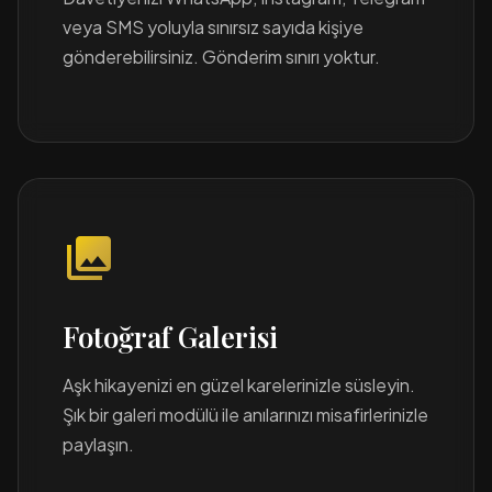
veya SMS yoluyla sınırsız sayıda kişiye
gönderebilirsiniz. Gönderim sınırı yoktur.
photo_library
Fotoğraf Galerisi
Aşk hikayenizi en güzel karelerinizle süsleyin.
Şık bir galeri modülü ile anılarınızı misafirlerinizle
paylaşın.