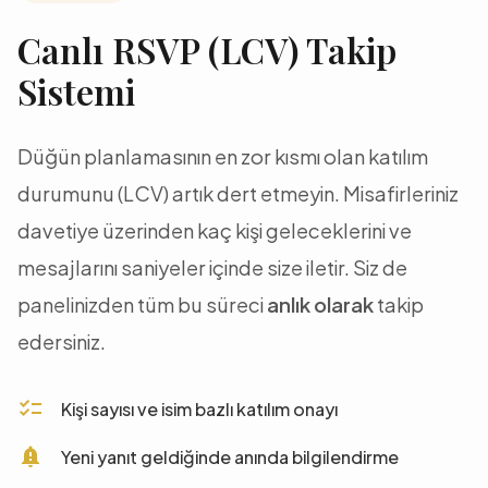
Canlı RSVP (LCV) Takip
Sistemi
Düğün planlamasının en zor kısmı olan katılım
durumunu (LCV) artık dert etmeyin. Misafirleriniz
davetiye üzerinden kaç kişi geleceklerini ve
mesajlarını saniyeler içinde size iletir. Siz de
panelinizden tüm bu süreci
anlık olarak
takip
edersiniz.
checklist
Kişi sayısı ve isim bazlı katılım onayı
notification_important
Yeni yanıt geldiğinde anında bilgilendirme