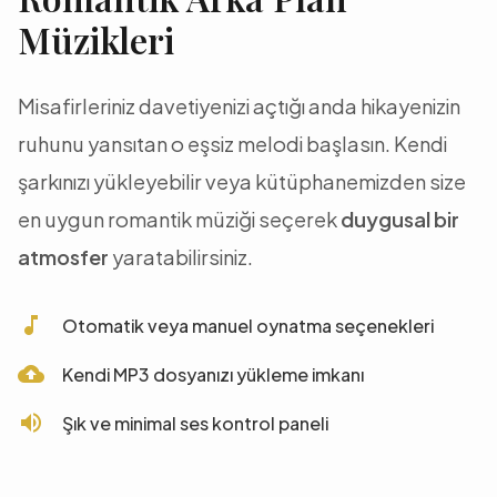
Müzikleri
Misafirleriniz davetiyenizi açtığı anda hikayenizin
ruhunu yansıtan o eşsiz melodi başlasın. Kendi
şarkınızı yükleyebilir veya kütüphanemizden size
en uygun romantik müziği seçerek
duygusal bir
atmosfer
yaratabilirsiniz.
music_note
Otomatik veya manuel oynatma seçenekleri
cloud_upload
Kendi MP3 dosyanızı yükleme imkanı
volume_up
Şık ve minimal ses kontrol paneli