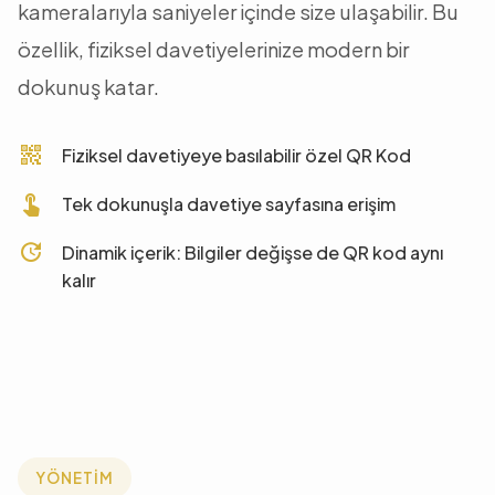
kameralarıyla saniyeler içinde size ulaşabilir. Bu
özellik, fiziksel davetiyelerinize modern bir
dokunuş katar.
qr_code_2
Fiziksel davetiyeye basılabilir özel QR Kod
touch_app
Tek dokunuşla davetiye sayfasına erişim
update
Dinamik içerik: Bilgiler değişse de QR kod aynı
kalır
YÖNETİM