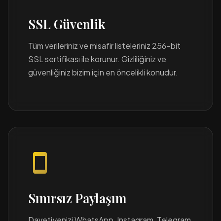
SSL Güvenlik
Tüm verileriniz ve misafir listeleriniz 256-bit
SSL sertifikası ile korunur. Gizliliğiniz ve
güvenliğiniz bizim için en öncelikli konudur.
smartphone
Sınırsız Paylaşım
Davetiyenizi WhatsApp, Instagram, Telegram