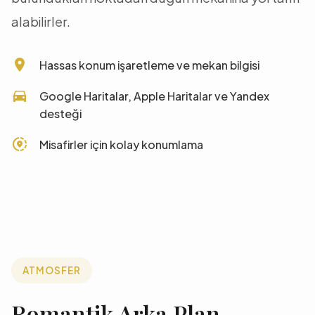
alabilirler.
place
Hassas konum işaretleme ve mekan bilgisi
directions_car
Google Haritalar, Apple Haritalar ve Yandex
desteği
share_location
Misafirler için kolay konumlama
ATMOSFER
Romantik Arka Plan