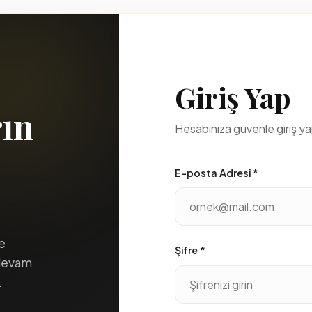
Giriş Yap
rın
Hesabınıza güvenle giriş ya
E-posta Adresi *
le
Şifre *
 devam
.