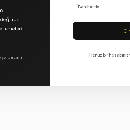
Beni hatırla
um
yedeğinde
ellemeleri
Gi
Henüz bir hesabınız
amaya devam