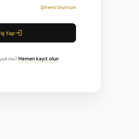
Şifremi Unuttum
login
riş Yap
 yok mu?
Hemen kayıt olun