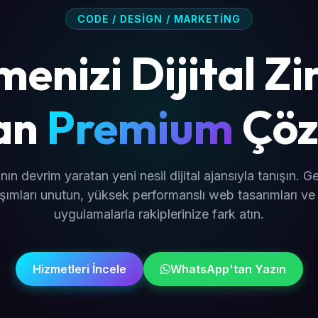
CODE / DESIGN / MARKETING
menizi Dijital Z
an
Premium
Çöz
nın devrim yaratan yeni nesil dijital ajansıyla tanışın. G
şımları unutun, yüksek performanslı web tasarımları ve
uygulamalarla rakiplerinize fark atın.
Hizmetleri İncele
WhatsApp'tan Yazın