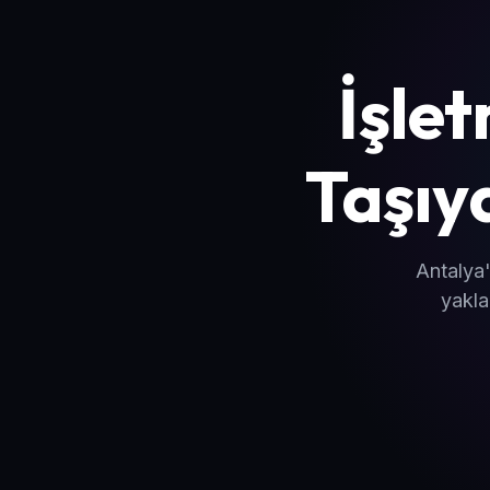
İşlet
Taşıy
Antalya'
yakla