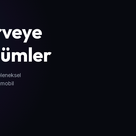
irveye
ümler
eleneksel
 mobil