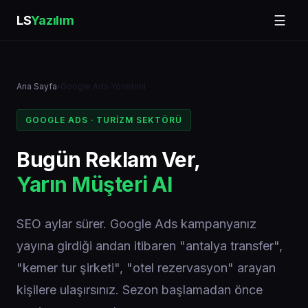
LS
Yazılım
☰
Ana Sayfa
›
Google Ads Yönetimi
GOOGLE ADS · TURIZM SEKTÖRÜ
Bugün Reklam Ver,
Yarın Müşteri Al
SEO aylar sürer. Google Ads kampanyanız
yayına girdiği andan itibaren "antalya transfer",
"kemer tur şirketi", "otel rezervasyon" arayan
kişilere ulaşırsınız. Sezon başlamadan önce