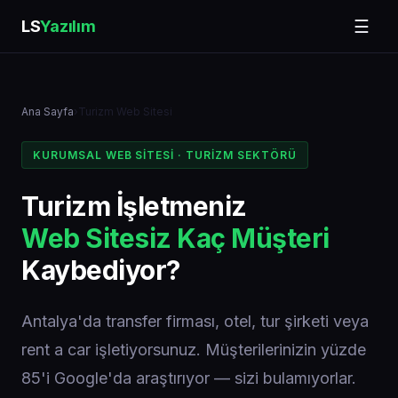
LS
Yazılım
☰
Ana Sayfa
›
Turizm Web Sitesi
KURUMSAL WEB SITESI · TURIZM SEKTÖRÜ
Turizm İşletmeniz
Web Sitesiz Kaç Müşteri
Kaybediyor?
Antalya'da transfer firması, otel, tur şirketi veya
rent a car işletiyorsunuz. Müşterilerinizin yüzde
85'i Google'da araştırıyor — sizi bulamıyorlar.