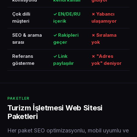
Çok dilli
✓ EN/DE/RU
✗ Yabancı
müşteri
içerik
ulaşamıyor
SEO & arama
✓ Rakipleri
✗ Sıralama
sırası
geçer
yok
Referans
✓ Link
✗ "Adres
gösterme
paylaşılır
yok" deniyor
PAKETLER
Turizm İşletmesi Web Sitesi
Paketleri
Her paket SEO optimizasyonlu, mobil uyumlu ve