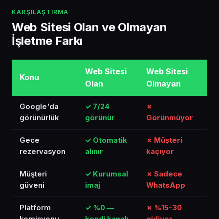
KARŞILAŞTIRMA
Web Sitesi Olan ve Olmayan
İşletme Farkı
Web Sitesi
Web Sitesi
Konu
Olan
Olmayan
Google'da
✓ 7/24
✗
görünürlük
görünür
Görünmüyor
Gece
✓ Otomatik
✗ Müşteri
rezervasyon
alınır
kaçıyor
Müşteri
✓ Kurumsal
✗ Sadece
güveni
imaj
WhatsApp
Platform
✓ %0 —
✗ %15-30
komisyonu
kendi kanalı
gidiyor