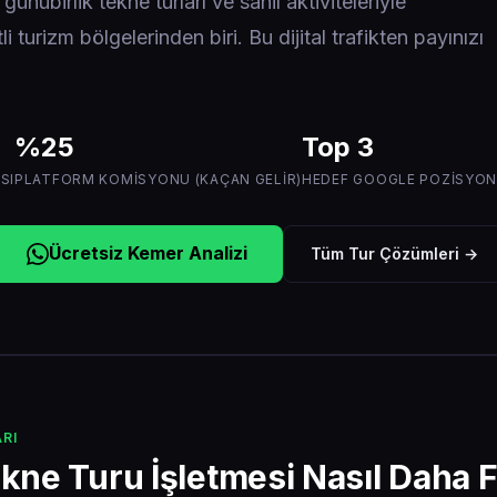
ünübirlik tekne turları ve sahil aktiviteleriyle
i turizm bölgelerinden biri. Bu dijital trafikten payınızı
%25
Top 3
SI
PLATFORM KOMISYONU (KAÇAN GELIR)
HEDEF GOOGLE POZISYO
Ücretsiz Kemer Analizi
Tüm Tur Çözümleri →
RI
ne Turu İşletmesi Nasıl Daha F