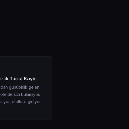
rlik Turist Kaybı
'dan günübirlik gelen
r otelde sizi bulamıyor.
syon otellere gidiyor.