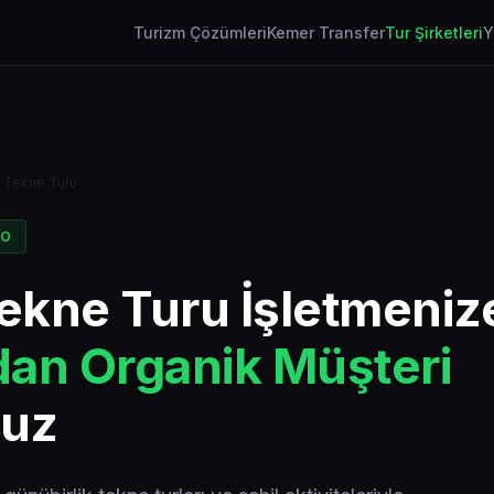
Turizm Çözümleri
Kemer Transfer
Tur Şirketleri
Y
 Tekne Turu
EO
ekne Turu İşletmeniz
an Organik Müşteri
ruz