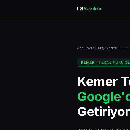
LS
Yazılım
Ana Sayfa
›
Tur Şirketleri
›
Kemer
KEMER · TEKNE TURU S
Kemer T
Google'd
Getiriyo