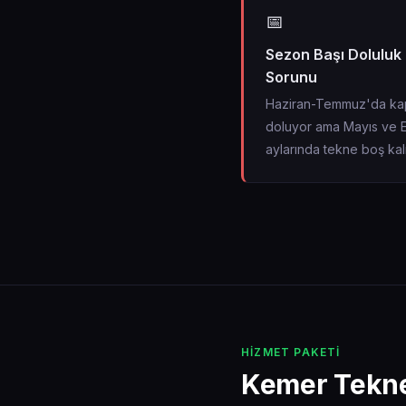
📅
Sezon Başı Doluluk
Sorunu
Haziran-Temmuz'da ka
doluyor ama Mayıs ve E
aylarında tekne boş kal
HIZMET PAKETI
Kemer Tekne 