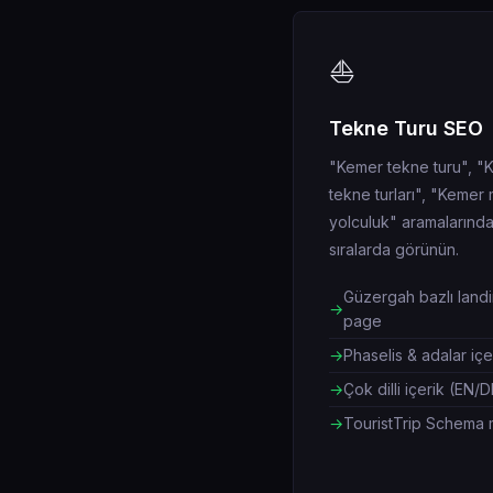
⛵
Tekne Turu SEO
"Kemer tekne turu", "
tekne turları", "Kemer
yolculuk" aramalarında 
sıralarda görünün.
Güzergah bazlı land
page
Phaselis & adalar içe
Çok dilli içerik (EN/
TouristTrip Schema