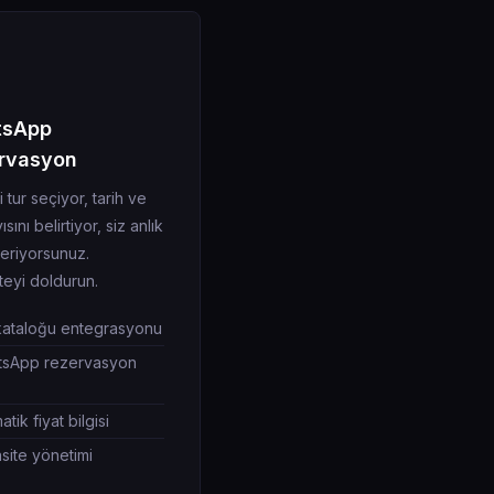
tsApp
rvasyon
 tur seçiyor, tarih ve
ısını belirtiyor, siz anlık
eriyorsunuz.
teyi doldurun.
kataloğu entegrasyonu
sApp rezervasyon
tik fiyat bilgisi
site yönetimi