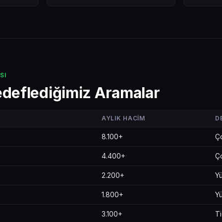
SI
deflediğimiz Aramalar
AYLIK HACIM
D
8.100+
Ç
4.400+
Ç
2.200+
Y
1.800+
Y
3.100+
Ti