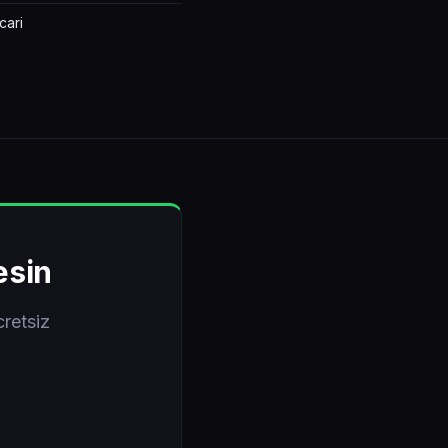
cari
esin
retsiz