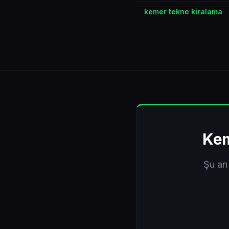
kemer tekne kiralama
Kem
Şu an