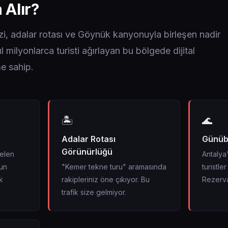
 Alır?
zi, adalar rotası ve Göynük kanyonuyla birleşen nadir
l milyonlarca turisti ağırlayan bu bölgede dijital
e sahip.
🏝️
🌊
Adalar Rotası
Günübi
Görünürlüğü
gelen
Antalya
un
"Kemer tekne turu" aramasında
turistle
k
rakipleriniz öne çıkıyor. Bu
Rezerva
trafik size gelmiyor.