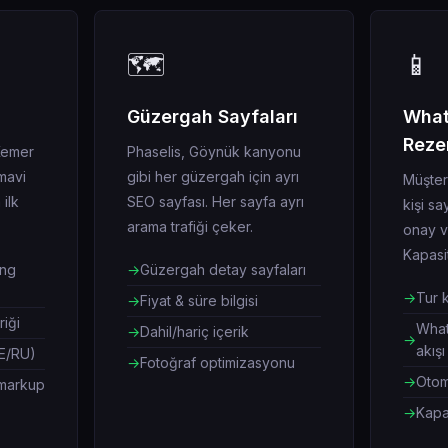
🗺️
📱
Güzergah Sayfaları
Wha
Reze
Kemer
Phaselis, Göynük kanyonu
 mavi
gibi her güzergah için ayrı
Müşteri
ilk
SEO sayfası. Her sayfa ayrı
kişi say
arama trafiği çeker.
onay v
Kapasi
ing
Güzergah detay sayfaları
Tur 
Fiyat & süre bilgisi
riği
What
Dahil/hariç içerik
akışı
DE/RU)
Fotoğraf optimizasyonu
Otoma
 markup
Kapa