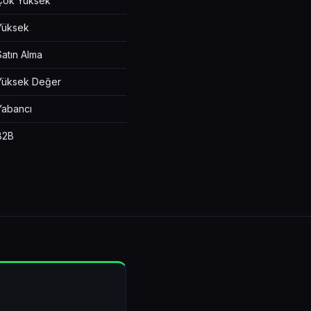
Çok Yüksek
Yüksek
Satın Alma
Yüksek Değer
Yabancı
B2B