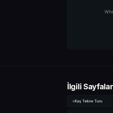
What
İlgili Sayfala
Kaş Tekne Turu