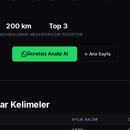
200 km
Top 3
ASI
HAVALIMANI MESAFESI
HEDEF POZISYON
Ücretsiz Analiz Al
← Ana Sayfa
ar Kelimeler
AYLIK HACIM