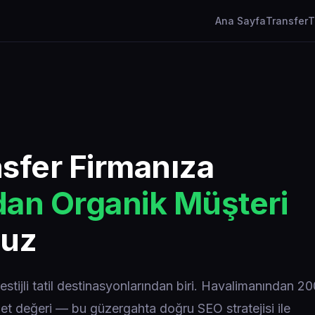
Ana Sayfa
Transfer
T
sfer Firmanıza
an Organik Müşteri
ruz
estijli tatil destinasyonlarından biri. Havalimanından 2
et değeri — bu güzergahta doğru SEO stratejisi ile