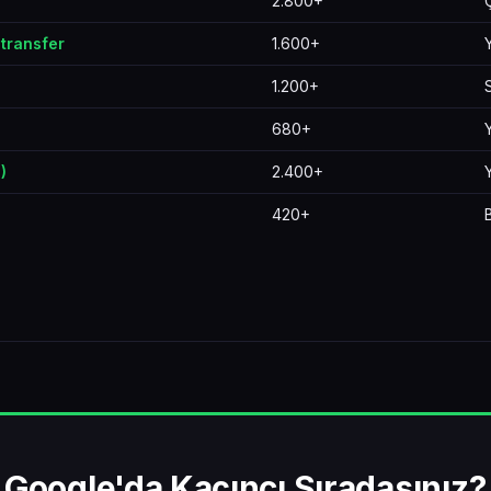
2.800+
 transfer
1.600+
1.200+
680+
)
2.400+
420+
Google'da Kaçıncı Sıradasınız?